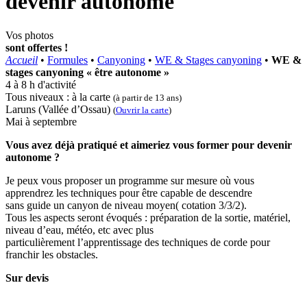
devenir autonome
Vos photos
sont offertes !
Accueil
•
Formules
•
Canyoning
•
WE & Stages canyoning
•
WE &
stages canyoning « être autonome »
4 à 8 h d'activité
Tous niveaux : à la carte
(à partir de 13 ans)
Laruns (Vallée d’Ossau)
(
Ouvrir la carte
)
Mai à septembre
Vous avez déjà pratiqué et aimeriez vous former pour devenir
autonome ?
Je peux vous proposer un programme sur mesure où vous
apprendrez les techniques pour être capable de descendre
sans guide un canyon de niveau moyen( cotation 3/3/2).
Tous les aspects seront évoqués : préparation de la sortie, matériel,
niveau d’eau, météo, etc avec plus
particulièrement l’apprentissage des techniques de corde pour
franchir les obstacles.
Sur devis