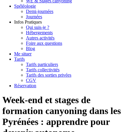
WE & Stages canyoning
Spéléologie
Demi-journées
Journées
Infos Pratiques
Qui suis-je ?
Hébergements
Autres activités
Foire aux questions
Blog
Me situer
Tarifs
Tarifs particuliers
Tarifs collectivités
Tarifs des sorties privées
CGV
Réservation
Week-end et stages de
formation canyoning dans les
Pyrénées : apprendre pour